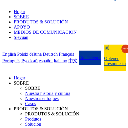
Hogar
SOBRE
PRODUTOS & SOLUCIÓN
APOYO
MEDIOS DE COMUNICACIÓN
Sieyuan
Nuev
English
Polski
čeština
Deutsch
Français
Contáctenos
Obtener
Português
Pycckий
español
Italiano
中文
Presupuesto
Hogar
SOBRE
SOBRE
Nuestra historia y cultura
Nuestros enfoques
Casos
PRODUTOS & SOLUCIÓN
PRODUTOS & SOLUCIÓN
Produtos
Solución