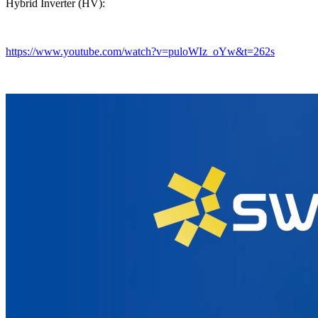
Hybrid Inverter (HV):
https://www.youtube.com/watch?v=puloWIz_oYw&t=262s