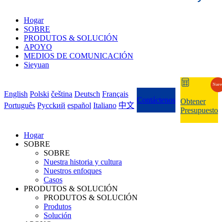
Hogar
SOBRE
PRODUTOS & SOLUCIÓN
APOYO
MEDIOS DE COMUNICACIÓN
Sieyuan
Nuev
English
Polski
čeština
Deutsch
Français
Contáctenos
Obtener
Português
Pycckий
español
Italiano
中文
Presupuesto
Hogar
SOBRE
SOBRE
Nuestra historia y cultura
Nuestros enfoques
Casos
PRODUTOS & SOLUCIÓN
PRODUTOS & SOLUCIÓN
Produtos
Solución