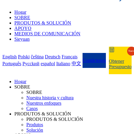
Hogar
SOBRE
PRODUTOS & SOLUCIÓN
APOYO
MEDIOS DE COMUNICACIÓN
Sieyuan
Nuev
English
Polski
čeština
Deutsch
Français
Contáctenos
Obtener
Português
Pycckий
español
Italiano
中文
Presupuesto
Hogar
SOBRE
SOBRE
Nuestra historia y cultura
Nuestros enfoques
Casos
PRODUTOS & SOLUCIÓN
PRODUTOS & SOLUCIÓN
Produtos
Solución